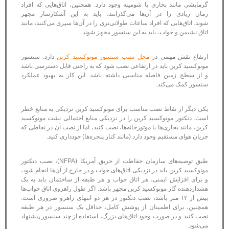
گرمایشی مانند بخاری یا شومینه وجود دارد. همچنین، اتاق‌هایی که افراد
زمان زیادی را در آن‌ها می‌گذرانند، باید به این آشکارساز مجهز
شوند. اتاق‌هایی که افراد ساعات طولانی‌تری را در آن‌ها سپری می‌کنند، مانند
اتاق نشیمن و خواب، باید به این سنسور مجهز شوند.
ارتفاع نقش مهمی در
محل نصب سنسور مونوکسید کربن
دارد. سنسور
مونوکسید کربن باید در ارتفاعی نصب شود که به راحتی قابل دسترسی باشد
و از سطح زمین فاصله مناسبی داشته باشد. این کار به بهبود عملکرد
سنسور کمک می‌کند.
یکی دیگر از نقاط نصب مناسب برای مونوکسید کربن نزدیکی به منابع خطر
است. دتکتور مونوکسید کربن را در نزدیکی منابع احتمالی نشت مونوکسید
کربن، مانند بخاری‌ها یا موتورخانه‌ها، نصب کنید، اما از نصب آن در نقاطی که
جریان هوای مستقیم وجود دارد (مانند کنار پنجره‌ها) خودداری کنید.
طبق توصیه‌های سازمان حفاظت از حریق آمریکا (NFPA)، نصب دتکتور
مونوکسید کربن باید در نزدیکی اتاق‌های خواب و در خارج از آن‌ها انجام شود،
و برای افزایش ایمنی، هر اتاق خواب و هر طبقه از ساختمان باید به یک
هشداردهنده گاز مونوکسید کربن مجهز باشد. اگر طول راهروی اتاق خواب‌ها
بیش از ۱۲ متر باشد، نصب دتکتور در هر دو انتهای راهرو ضروری است.
همچنین، برای اطمینان از پوشش کامل، حداقل یک سنسور در هر طبقه
نصب کنید و در صورت وجود اتاق‌های بزرگ، استفاده از چند سنسور پیشنهاد
می‌شود.