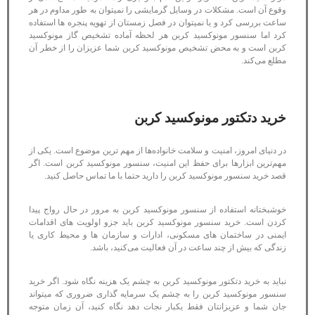
وقوع آن است. مشکلات در وسایل گرمایشی را نمیتوان به طور مداوم در هر
ساعت بررسی کرد و یا نمیتوان در فصل زمستان از تهویه پنجره ها استفاده
کرد اما سنسور مونوکسید کربن هر لحظه آماده تشخیص گاز مونوکسید
کربن است و به محض تشخیص مونوکسید کربن شما عزیزان را از خطر آن
مطلع می‌کند.
خرید دتکتور مونوکسید کربن
در دنیای امروز، امنیت و سلامت خانواده‌ها از مهم ترین موضوع است. یکی از
مهم‌ترین ابزارها برای حفظ این امنیت، سنسور مونوکسید کربن است. اگر
قصد خرید سنسور مونوکسید کربن را دارید حتما با ما تماس حاصل کنید.
خوشبختانه استفاده از سنسور مونوکسید کربن به مرور در حال رواج پیدا
کردن است. خرید سنسور مونوکسید کربن باید جزو اولویت های اقدامات
ایمنی در ساختمان های مسکونی، ادارات و سازمان ها و محیط کاری یا
زندگی که بیش از چند ساعت در آن فعالیت می‌کنید، باشد.
نباید به خرید دتکتور مونوکسید کربن به چشم یک هزینه نگاه شود. اگر خرید
سنسور مونوکسید کربن را به چشم یک سرمایه گذاری ضروری که میتواند
جان شما و عزیزانتان فقط یکبار نجات دهد نگاه کنید، آن زمان متوجه