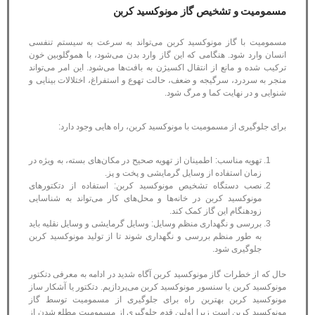
مسمومیت و تشخیص گاز مونوکسید کربن
مسمومیت با گاز مونوکسید کربن می‌تواند به سرعت به سیستم تنفسی
انسان وارد شود. هنگامی که این گاز وارد بدن می‌شود، با هموگلوبین خون
ترکیب شده و مانع از انتقال اکسیژن به بافت‌ها می‌شود. این امر می‌تواند
منجر به سردرد، سرگیجه و ضعف، حالت تهوع و استفراغ، اختلالات بینایی و
شنوایی و در نهایت کما و مرگ شود.
برای جلوگیری از مسمومیت با مونوکسید کربن، راه هایی وجود دارد:
تهویه مناسب: اطمینان از تهویه صحیح در مکان‌های بسته، به ویژه در
زمان استفاده از وسایل گرمایشی و پخت و پز.
نصب دستگاه‌ تشخیص مونوکسید کربن: استفاده از دتکتورهای
مونوکسید کربن در خانه‌ها و محل‌های کار می‌تواند به شناسایی
زودهنگام این گاز کمک کند.
بررسی و نگهداری منظم وسایل: وسایل گرمایشی و وسایل نقلیه باید
به طور منظم بررسی و نگهداری شوند تا از تولید مونوکسید کربن
جلوگیری شود.
حال که از خطرات گاز مونوکسید کربن آگاه شدید در ادامه به معرفی دتکتور
مونوکسید کربن یا سنسور مونوکسید کربن می‌پردازیم. دتکتور یا آشکار ساز
مونوکسید کربن بهترین راه برای جلوگیری از مسمومیت توسط گاز
مونوکسید کربن است زیرا اولین قدم جلوگیری از مسمومیت مطلع شدن از