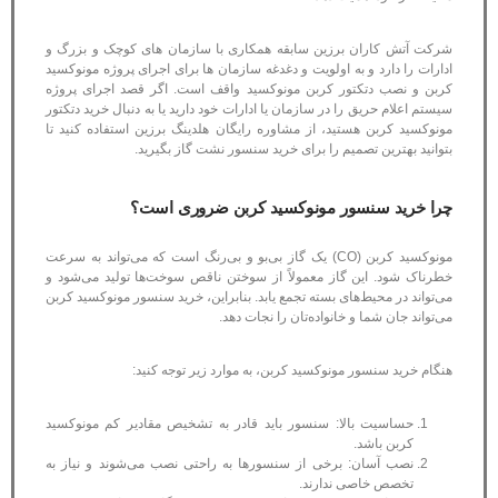
شرکت آتش کاران برزین سابقه همکاری با سازمان های کوچک و بزرگ و
ادارات را دارد و به اولویت و دغدغه سازمان ها برای اجرای پروژه مونوکسید
کربن و نصب دتکتور کربن مونوکسید واقف است. اگر قصد اجرای پروژه
سیستم اعلام حریق را در سازمان یا ادارات خود دارید یا به دنبال خرید دتکتور
مونوکسید کربن هستید، از مشاوره رایگان هلدینگ برزین استفاده کنید تا
بتوانید بهترین تصمیم را برای خرید سنسور نشت گاز بگیرید.
چرا خرید سنسور مونوکسید کربن ضروری است؟
مونوکسید کربن (CO) یک گاز بی‌بو و بی‌رنگ است که می‌تواند به سرعت
خطرناک شود. این گاز معمولاً از سوختن ناقص سوخت‌ها تولید می‌شود و
می‌تواند در محیط‌های بسته تجمع یابد. بنابراین، خرید سنسور مونوکسید کربن
می‌تواند جان شما و خانواده‌تان را نجات دهد.
هنگام خرید سنسور مونوکسید کربن، به موارد زیر توجه کنید:
حساسیت بالا: سنسور باید قادر به تشخیص مقادیر کم مونوکسید
کربن باشد.
نصب آسان: برخی از سنسورها به راحتی نصب می‌شوند و نیاز به
تخصص خاصی ندارند.