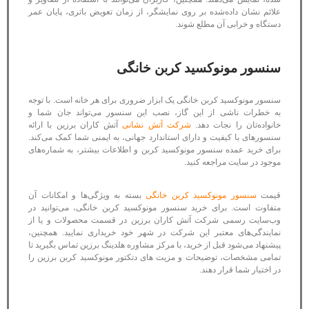
علائم نشان داده‌شده بر روی نمایشگر، از زمان تعویض باتری، پایان عمر
دستگاه و خرابی آن مطلع شوند.
سنسور مونوکسید کربن خانگی
سنسور مونوکسید کربن خانگی یک ابزار ضروری برای هر خانه است. با توجه
به خطرات ناشی از این گاز، نصب این سنسور می‌تواند جان شما و
خانواده‌تان را نجات دهد.
شرکت آتش نشانی
آتش کاران برزین با ارائه
سنسورهای با کیفیت و دارای استاندارد جهانی، به ایمنی شما کمک می‌کند.
برای خرید عمده سنسور مونوکسید کربن و اطلاعات بیشتر، به شماره‌های
موجود در سایت مراجعه کنید.
قیمت
سنسور مونوکسید کربن خانگی
بسته به ویژگی‌ها و امکانات آن
متفاوت است. برای خرید سنسور مونوکسید کربن خانگی، می‌توانید در
وب‌سایت رسمی شرکت آتش کاران برزین در قسمت محصولات و یا از
نمایندگی‌های معتبر این شرکت در شهر خود خریداری نمایید. همچنین،
پیشنهاد می‌شود قبل از خرید، با مرکز مشاوره هلدینگ برزین تماس بگیرید تا
تمامی مشخصات، توضیحات و مزیت های دتکتور مونوکسید کربن برزین را
در اختیار شما قرار دهند.