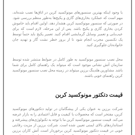
با وجود اینکه بهترین سنسورهای مونوکسید کربن در اتاق‌ها نصب شده‌اند،
مهم است که عملکرد بخاری‌های گازی و پکیج‌ها به‌طور منظم بررسی شود.
در صورتی که سنسور مونوکسید کربن هشدار دهد، اولین اقدام باید خاموش
کردن بخاری گازی و پکیج باشد. پس از این مرحله، لازم است که برای
عیب‌یابی و تعمیر وسایل گرمایشی اقدام کنید. تعمیر پکیج باید حتماً توسط
یک تکنسین مجرب انجام شود تا از بروز خطر نشت گاز و تهدید جان
خانواده‌تان جلوگیری کنید.
محل نصب سنسور مونوکسید به طور کامل در ضوابط منتشر شده توسط
سازمان آتش نشانی موجود است که میتواند یک راهنمای کامل برای شما
باشد. مشاورین هلدینگ برزین میتواند در زمینه محل نصب سنسور مونوکسید
کربن راهنمای خوبی باشند.
قیمت دتکتور مونوکسید کربن
شرکت برزین به عنوان یکی از پیشگامان در تولید دتکتورهای مونوکسید
کربن، مفتخر است که محصولات با کیفیت و قابل اعتمادی را به بازار عرضه
می‌کند. قیمت سنسور مونوکسید کربن ما با توجه به تکنولوژی‌های پیشرفته و
استانداردهای بالای ایمنی تعیین شده است. شرکت برزین از مزیت رقابتی
خوبی در قیمت دتکتور مونوکسید کربن برخوردار است. آتش کاران برزین