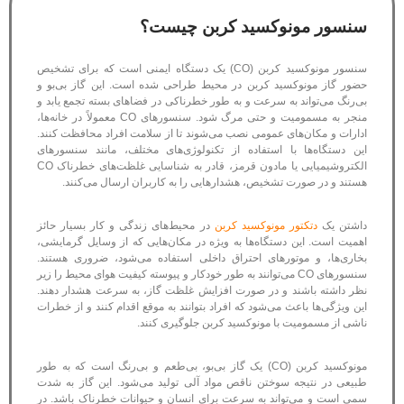
سنسور مونوکسید کربن چیست؟
سنسور مونوکسید کربن (CO) یک دستگاه ایمنی است که برای تشخیص
حضور گاز مونوکسید کربن در محیط طراحی شده است. این گاز بی‌بو و
بی‌رنگ می‌تواند به سرعت و به طور خطرناکی در فضاهای بسته تجمع یابد و
منجر به مسمومیت و حتی مرگ شود. سنسورهای CO معمولاً در خانه‌ها،
ادارات و مکان‌های عمومی نصب می‌شوند تا از سلامت افراد محافظت کنند.
این دستگاه‌ها با استفاده از تکنولوژی‌های مختلف، مانند سنسورهای
الکتروشیمیایی یا مادون قرمز، قادر به شناسایی غلظت‌های خطرناک CO
هستند و در صورت تشخیص، هشدارهایی را به کاربران ارسال می‌کنند.
داشتن یک
دتکتور مونوکسید کربن
در محیط‌های زندگی و کار بسیار حائز
اهمیت است. این دستگاه‌ها به ویژه در مکان‌هایی که از وسایل گرمایشی،
بخاری‌ها، و موتورهای احتراق داخلی استفاده می‌شود، ضروری هستند.
سنسورهای CO می‌توانند به طور خودکار و پیوسته کیفیت هوای محیط را زیر
نظر داشته باشند و در صورت افزایش غلظت گاز، به سرعت هشدار دهند.
این ویژگی‌ها باعث می‌شود که افراد بتوانند به موقع اقدام کنند و از خطرات
ناشی از مسمومیت با مونوکسید کربن جلوگیری کنند.
مونوکسید کربن (CO) یک گاز بی‌بو، بی‌طعم و بی‌رنگ است که به طور
طبیعی در نتیجه سوختن ناقص مواد آلی تولید می‌شود. این گاز به شدت
سمی است و می‌تواند به سرعت برای انسان و حیوانات خطرناک باشد. در