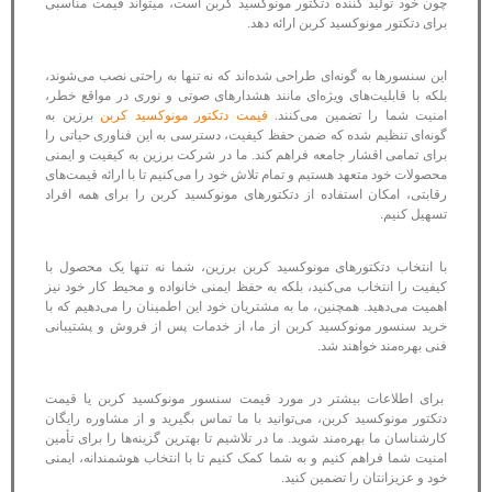
چون خود تولید کننده دتکتور مونوکسید کربن است، میتواند قیمت مناسبی
برای دتکتور مونوکسید کربن ارائه دهد.
این سنسورها به گونه‌ای طراحی شده‌اند که نه تنها به راحتی نصب می‌شوند،
بلکه با قابلیت‌های ویژه‌ای مانند هشدارهای صوتی و نوری در مواقع خطر،
امنیت شما را تضمین می‌کنند.
قیمت دتکتور مونوکسید کربن
برزین به
گونه‌ای تنظیم شده که ضمن حفظ کیفیت، دسترسی به این فناوری حیاتی را
برای تمامی اقشار جامعه فراهم کند. ما در شرکت برزین به کیفیت و ایمنی
محصولات خود متعهد هستیم و تمام تلاش خود را می‌کنیم تا با ارائه قیمت‌های
رقابتی، امکان استفاده از دتکتورهای مونوکسید کربن را برای همه افراد
تسهیل کنیم.
با انتخاب دتکتورهای مونوکسید کربن برزین، شما نه تنها یک محصول با
کیفیت را انتخاب می‌کنید، بلکه به حفظ ایمنی خانواده و محیط کار خود نیز
اهمیت می‌دهید. همچنین، ما به مشتریان خود این اطمینان را می‌دهیم که با
خرید سنسور مونوکسید کربن از ما، از خدمات پس از فروش و پشتیبانی
فنی بهره‌مند خواهند شد.
برای اطلاعات بیشتر در مورد قیمت سنسور مونوکسید کربن یا قیمت
دتکتور مونوکسید کربن، می‌توانید با ما تماس بگیرید و از مشاوره رایگان
کارشناسان ما بهره‌مند شوید. ما در تلاشیم تا بهترین گزینه‌ها را برای تأمین
امنیت شما فراهم کنیم و به شما کمک کنیم تا با انتخاب هوشمندانه، ایمنی
خود و عزیزانتان را تضمین کنید.