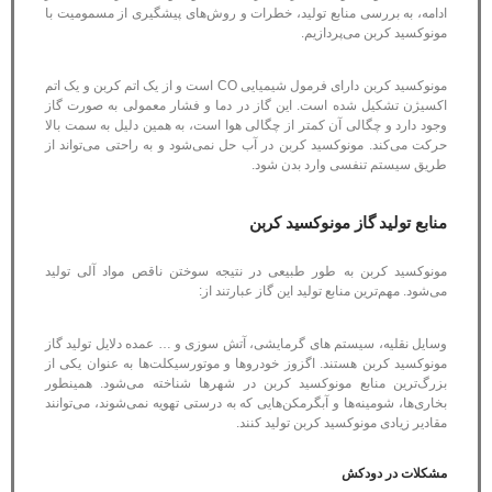
ادامه، به بررسی منابع تولید، خطرات و روش‌های پیشگیری از مسمومیت با
مونوکسید کربن می‌پردازیم.
مونوکسید کربن دارای فرمول شیمیایی CO است و از یک اتم کربن و یک اتم
اکسیژن تشکیل شده است. این گاز در دما و فشار معمولی به صورت گاز
وجود دارد و چگالی آن کمتر از چگالی هوا است، به همین دلیل به سمت بالا
حرکت می‌کند. مونوکسید کربن در آب حل نمی‌شود و به راحتی می‌تواند از
طریق سیستم تنفسی وارد بدن شود.
منابع تولید گاز مونوکسید کربن
مونوکسید کربن به طور طبیعی در نتیجه سوختن ناقص مواد آلی تولید
می‌شود. مهم‌ترین منابع تولید این گاز عبارتند از:
وسایل نقلیه، سیستم های گرمایشی، آتش سوزی و … عمده دلایل تولید گاز
مونوکسید کربن هستند. اگزوز خودروها و موتورسیکلت‌ها به عنوان یکی از
بزرگ‌ترین منابع مونوکسید کربن در شهرها شناخته می‌شود. همینطور
بخاری‌ها، شومینه‌ها و آبگرمکن‌هایی که به درستی تهویه نمی‌شوند، می‌توانند
مقادیر زیادی مونوکسید کربن تولید کنند.
مشکلات در دودکش