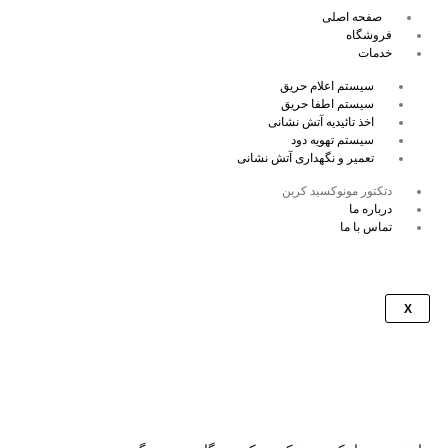
رش
صفحه اصلی
ه
فروشگاه
BARZIN
حتوا
خدمات
سیستم اعلام حریق
سیستم اطفا حریق
اخذ تائیدیه آتش نشانی
سیستم تهویه دود
تعمیر و نگهداری آتش نشانی
دتکتور مونوکسید کربن
درباره ما
تماس با ما
X