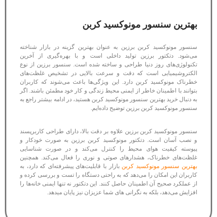
بهترین سنسور مونوکسید کربن
سنسور مونوکسید کربن برزین به عنوان بهترین گزینه در بازار شناخته
می‌شود. دتکتور برزین تولید داخلی است و با بهره‌گیری از آخرین
تکنولوژی‌های روز دنیا طراحی و ساخته شده است. سنسور برزین از نوع
الکتروشیمیایی است که دقت و سرعت بالایی در تشخیص غلظت‌های
خطرناک مونوکسید کربن دارد. این ویژگی‌ها باعث می‌شوند که کاربران
بتوانند با اطمینان خاطر از ایمنی محیط زندگی و کار خود مطمئن باشند. اگر
به دنبال خرید بهترین سنسور مونوکسید کربن هستید، در ادامه بیشتر راجع به
سنسور مونوکسید کربن برزین توضیح داده‌ایم.
سنسور مونوکسید کربن برزین علاوه بر دقت بالا، دارای طراحی کاربرپسند
و نصب آسان است. دتکتور مونوکسید کربن برزین به صورت خودکار و
پیوسته کیفیت هوای محیط را کنترل می‌کند و در صورت شناسایی
غلظت‌های خطرناک، هشدارهای صوتی و نوری را فعال می‌کند. همچنین
بهترین سنسور مونوکسید کربن
بازار با قابلیت‌های پیشرفته‌ای که دارد، به
کاربران این امکان را می‌دهد که به راحتی دستگاه را تست و بررسی کرده و
از عملکرد صحیح آن اطمینان حاصل کنند. این دتکتور نه تنها ایمنی خانه‌ها را
افزایش می‌دهد، بلکه به نگرانی های شما عزیزان نیز پایان میدهد.