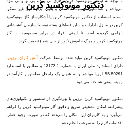
با توجه به اینکه، مونوکسید کربن، گازی بی رنگ، بی بو و بی مزه
دتکتور مونوکسید کربن
می‌باشد و شناسایی آن توسط انسان و بدون ابزار دقیق غیر ممکن
است، استفاده از دتکتور مونوکسید کربن یا آشکارساز گاز مونوکسید
کربن در منازل، ادارات و سایر فضاهای بسته توسط سازمان آتشنشانی
الزامی گردیده است تا ایمنی افراد در برابر مسمومیت با گاز
مونوکسید کربن و مرگ خاموش (دور از جان شما) تضمین گردد.
دتکتور مونوکسید کربن تولید شده توسط شرکت
آتش کاران برزین
،
دارای استاندارد ملی ایران با شماره 1-13172 و مطابق با استاندارد
BS-50291 اروپا میباشد و به عنوان یک راه‌حل مطمئن و کارآمد در
زمینه ایمنی شناخته می‌شود.
دتکتور مونوکسید کربن برزین با بهره‌گیری از سنسور و تکنولوژی‌های
پیشرفته، امکان تشخیص سریع و دقیق گاز مونوکسید کربن را فراهم
می‌آورد و به کاربران این امکان را می‌دهد که در صورت وجود خطر،
اقدامات لازم را به سرعت انجام دهند.