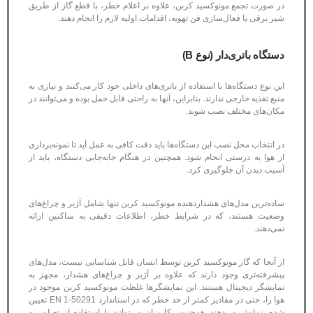
در صورت تجمع مونوکسید کربن، علاوه بر اعلام خطر، با قطع گاز از طریق
شیر برقی یا فعال‌سازی فن تهویه، اقدامات اولیه لازم را انجام دهند.
دستگاه باتری‌دار (نوع B)
این نوع دستگاه‌ها با استفاده از باتری‌های داخلی خود کار می‌کنند و نیازی به
منبع تغذیه خارجی ندارند. بنابراین، آنها به راحتی قابل حمل بوده و می‌توانند در
مکان‌های مختلف نصب شوند.
در انتخاب محل نصب این دستگاه‌ها باید دقت کافی به عمل آید تا نمونه‌برداری
از هوا به درستی انجام شود. همچنین در هنگام جابه‌جایی دستگاه، باید از
آسیب دیدن آن جلوگیری کرد.
ساده‌ترین مدل‌های هشداردهنده مونوکسید کربن تنها شامل آژیر و چراغ‌های
وضعیت هستند، که در شرایط خطر، اطلاعات دقیقی به ساکنین ارائه
نمی‌دهند.
از آنجا که گاز مونوکسید کربن توسط انسان قابل شناسایی نیست، مدل‌های
پیشرفته‌تری وجود دارند که علاوه بر آژیر و چراغ‌های هشدار، مجهز به
نمایشگر دیجیتال هستند. این نمایشگرها غلظت مونوکسید کربن موجود در
هوا را، حتی در مقادیر کمتر از حد خطر که در استاندارد 50291-1 EN تعیین
شده، نمایش می‌دهند. همچنین، کاربران می‌توانند با استفاده از تصاویر و