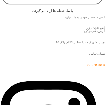
با ما، شعله ها آرام می‌گیرند.
ایمنی
ساختمان خود را به ما بسپارید
آتش کاران برزین
آدرس دفتر مرکزی:
تهران، شهرک صدرا، خیابان 53 ام، پلاک 16
شماره تماس:
09122905035