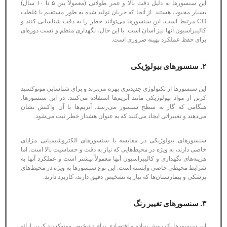
این سنسورها به دلیل دقت بالا و عمر طولانی (معمولاً بین ۵ تا ۱۰ سال)
بسیار محبوب هستند. از آنجا که جریان تولید شده به طور مستقیم با غلظت
CO مرتبط است، این سنسورها می‌توانند خطر را به دقت شناسایی کنند و
کالیبراسیون آنها نیز آسان است. با این حال، نگهداری منظم و تست دوره‌ای
برای حفظ عملکرد بهینه ضروری است.
۲. سنسورهای بیولوژیکی
این سنسورها از تکنولوژی جدیدتری بهره می‌برند و برای شناسایی مونوکسید
کربن از مواد بیولوژیکی مانند آنزیم‌ها استفاده می‌کنند. در این سنسورها،
هنگامی که گاز به سطح سنسور می‌رسد، آنزیم‌ها با آن واکنش نشان
می‌دهند و تغییراتی ایجاد می‌کنند که به عنوان هشدار خطر ثبت می‌شود.
سنسورهای بیولوژیکی در مقایسه با سنسورهای الکتروشیمیایی مزایای
خاصی دارند، به ویژه در محیط‌هایی که نیاز به دقت و حساسیت بالا است. اما
هزینه‌های نگهداری و کالیبراسیون آنها معمولاً بیشتر است و عملکرد آنها به
شرایط محیطی خاصی وابسته است. این نوع سنسورها به ویژه در محیط‌های
پزشکی و بیمارستان‌ها که نیاز به تشخیص دقیق دارند، کاربرد دارند.
۳. سنسورهای تغییر رنگ
این سنسورها یک روش ساده و اقتصادی برای تشخیص مونوکسید کربن ارائه