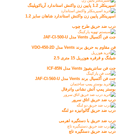
اسپرینکلر 1.2 پایین زن واکنش استاندارد آریاکوپلینگ
اسپرینکلر پایین زن واکنش استاندارد شاهان سایز 1.2
درب ضد حریق طرح چوب
جت فن آکسیال Vents مدل JAF-CI-500-U
فن مقاوم به حریق برند Vents مدل VDO-450-2D
شیلنگ و قرقره هوزریل 15 متری 2.5
جت فن سانتریفیوژ Vents مدل ICF-85N
جت فن آکسیال برند Vents مدل JAF-CI-560-U
بوستر پمپ آتش نشانی واترفال
درب ضد حريق اتاق سرور
درب ضد حریق گالوانیزه دو لنگه
درب ضد حریق با دستگیره اهرمی
درب ضد حریق دستگیره تاچ